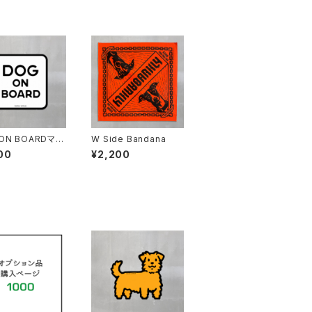
ON BOARDマグ
W Side Bandana
00
¥2,200