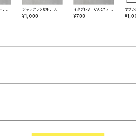
ーテリ
ジャックラッセルテリア
イタグレB CARステッ
オプシ
カー
マグネット
カー
ジ100
¥1,000
¥700
¥1,0