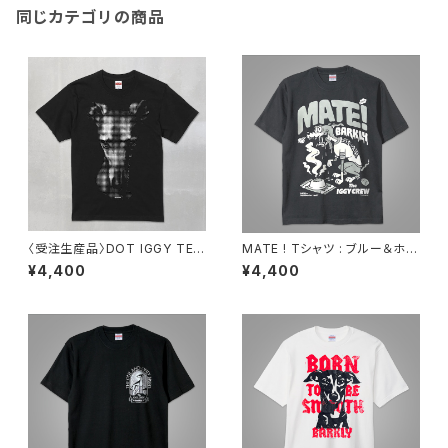
同じカテゴリの商品
〈受注生産品〉DOT IGGY TEE
MATE ! Tシャツ : ブルー＆ホワ
※受注締切2026年6月7日まで
イト
¥4,400
¥4,400