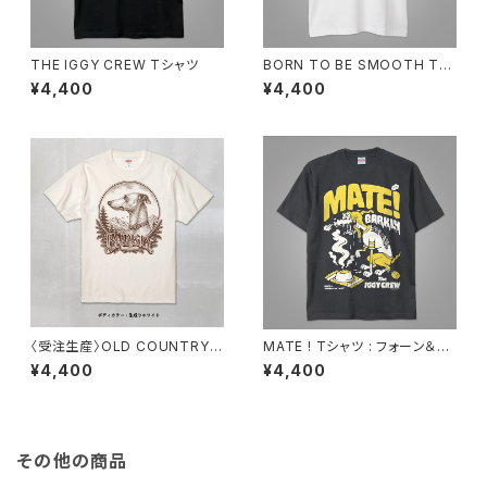
THE IGGY CREW Tシャツ
BORN TO BE SMOOTH Tシ
ャツ : ホワイト／ネオンレッド
¥4,400
¥4,400
〈受注生産〉OLD COUNTRY
MATE ! Tシャツ : フォーン＆ホ
TEE ※受注締切2026年6月7
ワイト
¥4,400
¥4,400
日まで
その他の商品