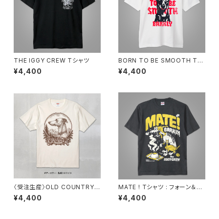
THE IGGY CREW Tシャツ
BORN TO BE SMOOTH Tシ
ャツ : ホワイト／ネオンレッド
¥4,400
¥4,400
〈受注生産〉OLD COUNTRY
MATE ! Tシャツ : フォーン＆ホ
TEE ※受注締切2026年6月7
ワイト
¥4,400
¥4,400
日まで